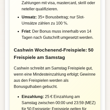
Zahlungen mit visa, mastercard, skrill oder
neteller qualifizieren.
Umsatz:
35× Bonusbetrag; nur Slot-
Umsätze zählen zu 100 %.
Frist:
Der Bonus muss innerhalb von 14
Tagen nach Gutschrift umgesetzt werden.
Cashwin Wochenend-Freispiele: 50
Freispiele am Samstag
Cashwin schreibt am Samstag Freispiele gut,
wenn eine Mindesteinzahlung erfolgt; Gewinne
aus den Freispielen werden als
Bonusguthaben gebucht.
Einzahlung:
25 € Einzahlung am
Samstag zwischen 00:00 und 23:59 (MEZ)
für 50 Freispiele; Freispiele gelten für