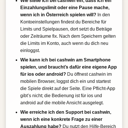
Wie stelle ich bei cashwin ein, dass ich ein
Einzahlungslimit oder eine Pause mache,
wenn ich in Österreich spielen will?
In den
Kontoeinstellungen findest du Bereiche für
Limits und Spielpausen, dort setzt du Beträge
oder Zeiträume fix. Nach dem Speichern gelten
die Limits im Konto, auch wenn du dich neu
einloggst.
Wie kann ich bei cashwin am Smartphone
spielen, und braucht’s dafür eine eigene App
für ios oder android?
Du öffnest cashwin im
mobilen Browser, loggst dich ein und startest
die Spiele direkt auf der Seite. Eine Pflicht-App
gibt’s nicht; die Bedienung ist für ios und
android auf die mobile Ansicht ausgelegt.
Wie erreiche ich den Support bei cashwin,
wenn ich eine konkrete Frage zu einer
Auszahlung habe?
Du nutzt den Hilfe-Bereich