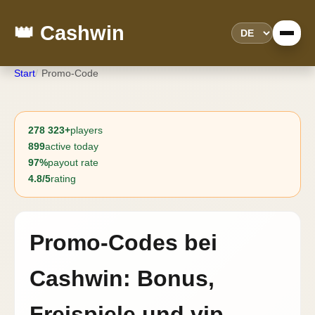
👑 Cashwin
Start
Promo-Code
278 323+
players
899
active today
97%
payout rate
4.8/5
rating
Promo-Codes bei
Cashwin: Bonus,
Freispiele und vip