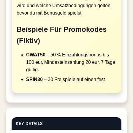
wird und welche Umsatzbedingungen gelten,
bevor du mit Bonusgeld spielst.
Beispiele Für Promokodes
(Fiktiv)
CWAT50
– 50 % Einzahlungsbonus bis
100 eur, Mindest­einzahlung 20 eur, 7 Tage
gültig.
SPIN30
– 30 Freispiele auf einen fest
KEY DETAILS