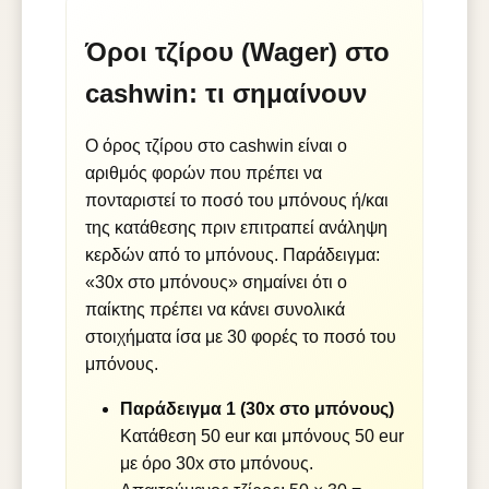
Όροι τζίρου (Wager) στο
cashwin: τι σημαίνουν
Ο όρος τζίρου στο cashwin είναι ο
αριθμός φορών που πρέπει να
πονταριστεί το ποσό του μπόνους ή/και
της κατάθεσης πριν επιτραπεί ανάληψη
κερδών από το μπόνους. Παράδειγμα:
«30x στο μπόνους» σημαίνει ότι ο
παίκτης πρέπει να κάνει συνολικά
στοιχήματα ίσα με 30 φορές το ποσό του
μπόνους.
Παράδειγμα 1 (30x στο μπόνους)
Κατάθεση 50 eur και μπόνους 50 eur
με όρο 30x στο μπόνους.