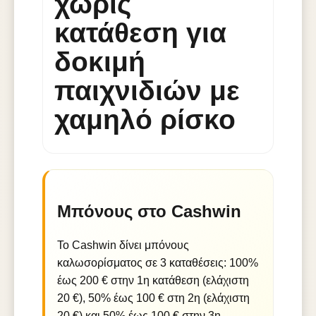
χωρίς
κατάθεση για
δοκιμή
παιχνιδιών με
χαμηλό ρίσκο
Μπόνους στο Cashwin
Το Cashwin δίνει μπόνους
καλωσορίσματος σε 3 καταθέσεις: 100%
έως 200 € στην 1η κατάθεση (ελάχιστη
20 €), 50% έως 100 € στη 2η (ελάχιστη
20 €) και 50% έως 100 € στην 3η