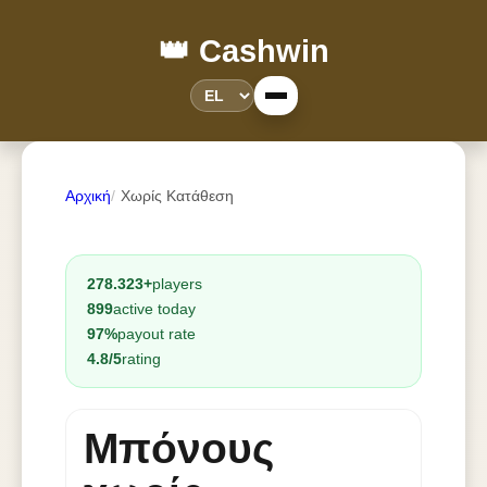
👑 Cashwin
Αρχική
Χωρίς Κατάθεση
278.323+
players
899
active today
97%
payout rate
4.8/5
rating
Μπόνους