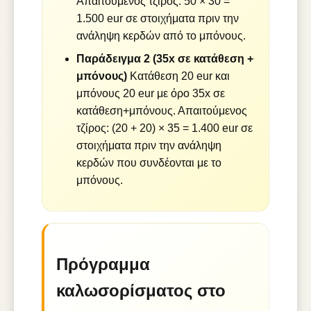
Απαιτούμενος τζίρος: 50 × 30 =
1.500 eur σε στοιχήματα πριν την
ανάληψη κερδών από το μπόνους.
Παράδειγμα 2 (35x σε κατάθεση +
μπόνους)
Κατάθεση 20 eur και
μπόνους 20 eur με όρο 35x σε
κατάθεση+μπόνους. Απαιτούμενος
τζίρος: (20 + 20) × 35 = 1.400 eur σε
στοιχήματα πριν την ανάληψη
κερδών που συνδέονται με το
μπόνους.
Πρόγραμμα
καλωσορίσματος στο