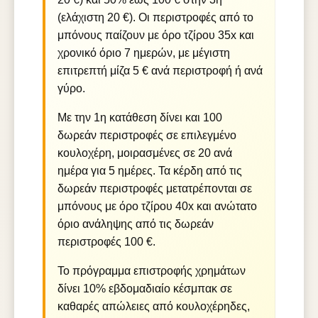
(ελάχιστη 20 €). Οι περιστροφές από το
μπόνους παίζουν με όρο τζίρου 35x και
χρονικό όριο 7 ημερών, με μέγιστη
επιτρεπτή μίζα 5 € ανά περιστροφή ή ανά
γύρο.
Με την 1η κατάθεση δίνει και 100
δωρεάν περιστροφές σε επιλεγμένο
κουλοχέρη, μοιρασμένες σε 20 ανά
ημέρα για 5 ημέρες. Τα κέρδη από τις
δωρεάν περιστροφές μετατρέπονται σε
μπόνους με όρο τζίρου 40x και ανώτατο
όριο ανάληψης από τις δωρεάν
περιστροφές 100 €.
Το πρόγραμμα επιστροφής χρημάτων
δίνει 10% εβδομαδιαίο κέσμπακ σε
καθαρές απώλειες από κουλοχέρηδες,