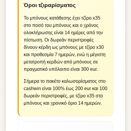
Όροι τζιραρίσματος
Το μπόνους κατάθεσης έχει τζίρο x35
στο ποσό του μπόνους και ο χρόνος
ολοκλήρωσης είναι 14 ημέρες από την
πίστωση. Οι δωρεάν περιστροφές
δίνουν κέρδη ως μπόνους με τζίρο x30
και προθεσμία 7 ημερών, ενώ η μέγιστη
μετατροπή κερδών από μπόνους σε
πραγματικό υπόλοιπο είναι 300 eur.
Σήμερα το πακέτο καλωσορίσματος στο
cashwin είναι 100% έως 200 eur και 100
δωρεάν περιστροφές, με τζίρο x35 στο
μπόνους και χρονικό όριο 14 ημερών.