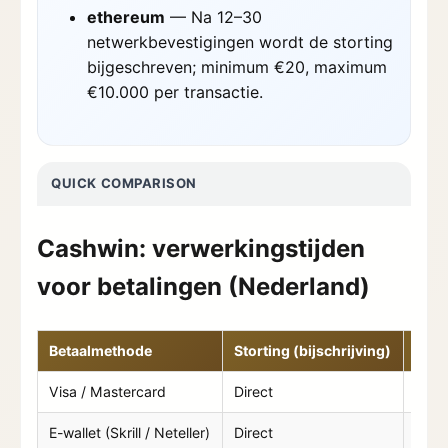
ethereum
— Na 12–30
netwerkbevestigingen wordt de storting
bijgeschreven; minimum €20, maximum
€10.000 per transactie.
QUICK COMPARISON
Cashwin: verwerkingstijden
voor betalingen (Nederland)
Betaalmethode
Storting (bijschrijving)
Opna
Visa / Mastercard
Direct
0–24
E-wallet (Skrill / Neteller)
Direct
0–12