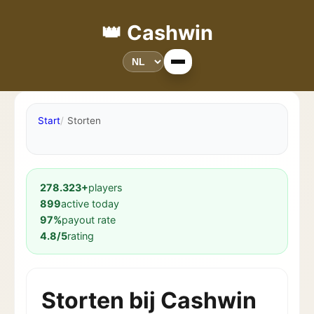
👑 Cashwin
Start
Storten
278.323+
players
899
active today
97%
payout rate
4.8/5
rating
Storten bij Cashwin