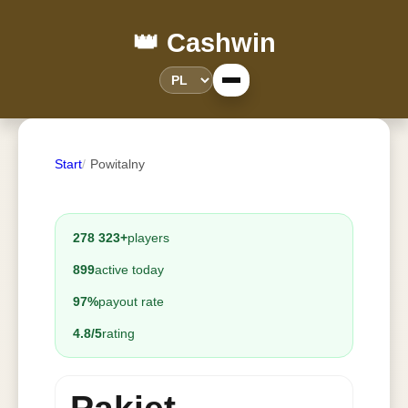
👑 Cashwin
Start
Powitalny
278 323+
players
899
active today
97%
payout rate
4.8/5
rating