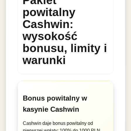
Pakiet
powitalny
Cashwin:
wysokość
bonusu, limity i
warunki
Bonus powitalny w
kasynie Cashwin
Cashwin daje bonus powitalny od
pierwszej wpłaty: 100% do 1000 PLN