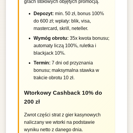
grach stołowych objętych promocją.
Depozyt:
min. 50 zł, bonus 100%
do 600 zł; wpłaty: blik, visa,
mastercard, skrill, neteller.
Wymóg obrotu:
35x kwota bonusu;
automaty liczą 100%, ruletka i
blackjack 10%.
Termin:
7 dni od przyznania
bonusu; maksymalna stawka w
trakcie obrotu 10 zł.
Wtorkowy Cashback 10% do
200 zł
Zwrot części strat z gier kasynowych
naliczany we wtorki na podstawie
wyniku netto z danego dnia.