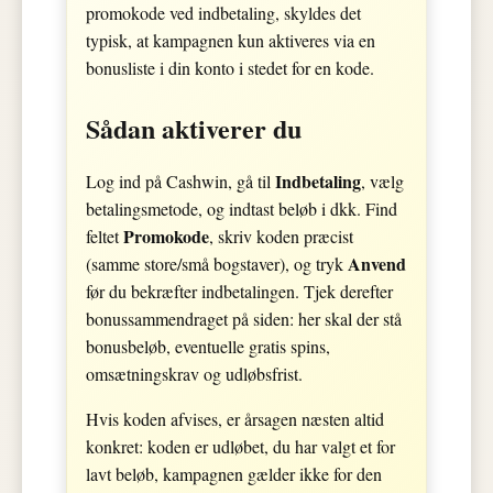
promokode ved indbetaling, skyldes det
typisk, at kampagnen kun aktiveres via en
bonusliste i din konto i stedet for en kode.
Sådan aktiverer du
Indbetaling
Log ind på Cashwin, gå til
, vælg
betalingsmetode, og indtast beløb i dkk. Find
Promokode
feltet
, skriv koden præcist
Anvend
(samme store/små bogstaver), og tryk
før du bekræfter indbetalingen. Tjek derefter
bonussammendraget på siden: her skal der stå
bonusbeløb, eventuelle gratis spins,
omsætningskrav og udløbsfrist.
Hvis koden afvises, er årsagen næsten altid
konkret: koden er udløbet, du har valgt et for
lavt beløb, kampagnen gælder ikke for den