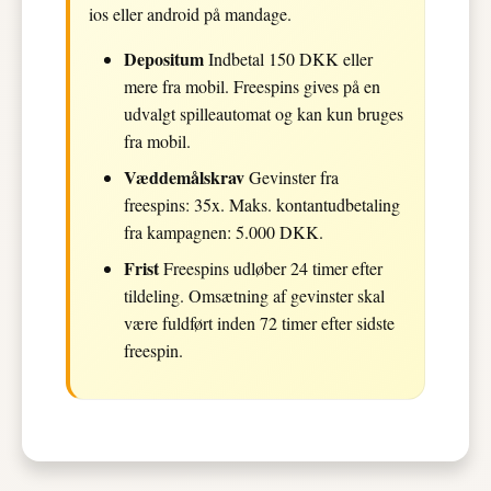
ios eller android på mandage.
Depositum
Indbetal 150 DKK eller
mere fra mobil. Freespins gives på en
udvalgt spilleautomat og kan kun bruges
fra mobil.
Væddemålskrav
Gevinster fra
freespins: 35x. Maks. kontantudbetaling
fra kampagnen: 5.000 DKK.
Frist
Freespins udløber 24 timer efter
tildeling. Omsætning af gevinster skal
være fuldført inden 72 timer efter sidste
freespin.