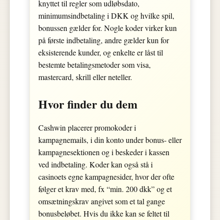
knyttet til regler som udløbsdato,
minimumsindbetaling i DKK og hvilke spil,
bonussen gælder for. Nogle koder virker kun
på første indbetaling, andre gælder kun for
eksisterende kunder, og enkelte er låst til
bestemte betalingsmetoder som visa,
mastercard, skrill eller neteller.
Hvor finder du dem
Cashwin placerer promokoder i
kampagnemails, i din konto under bonus- eller
kampagnesektionen og i beskeder i kassen
ved indbetaling. Koder kan også stå i
casinoets egne kampagnesider, hvor der ofte
følger et krav med, fx “min. 200 dkk” og et
omsætningskrav angivet som et tal gange
bonusbeløbet. Hvis du ikke kan se feltet til