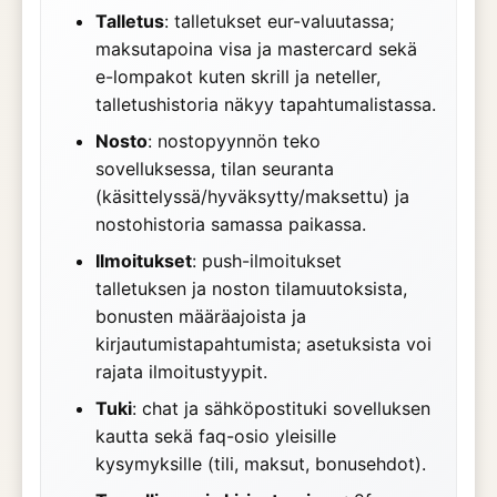
Talletus
: talletukset eur-valuutassa;
maksutapoina visa ja mastercard sekä
e-lompakot kuten skrill ja neteller,
talletushistoria näkyy tapahtumalistassa.
Nosto
: nostopyynnön teko
sovelluksessa, tilan seuranta
(käsittelyssä/hyväksytty/maksettu) ja
nostohistoria samassa paikassa.
Ilmoitukset
: push-ilmoitukset
talletuksen ja noston tilamuutoksista,
bonusten määräajoista ja
kirjautumistapahtumista; asetuksista voi
rajata ilmoitustyypit.
Tuki
: chat ja sähköpostituki sovelluksen
kautta sekä faq-osio yleisille
kysymyksille (tili, maksut, bonusehdot).