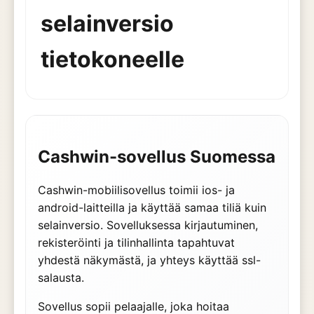
selainversio
tietokoneelle
Cashwin-sovellus Suomessa
Cashwin-mobiilisovellus toimii ios- ja
android-laitteilla ja käyttää samaa tiliä kuin
selainversio. Sovelluksessa kirjautuminen,
rekisteröinti ja tilinhallinta tapahtuvat
yhdestä näkymästä, ja yhteys käyttää ssl-
salausta.
Sovellus sopii pelaajalle, joka hoitaa