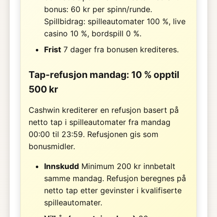
bonus: 60 kr per spinn/runde.
Spillbidrag: spilleautomater 100 %, live
casino 10 %, bordspill 0 %.
Frist
7 dager fra bonusen krediteres.
Tap-refusjon mandag: 10 % opptil
500 kr
Cashwin krediterer en refusjon basert på
netto tap i spilleautomater fra mandag
00:00 til 23:59. Refusjonen gis som
bonusmidler.
Innskudd
Minimum 200 kr innbetalt
samme mandag. Refusjon beregnes på
netto tap etter gevinster i kvalifiserte
spilleautomater.