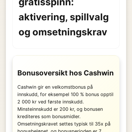
gratisspinn:
aktivering, spillvalg
og omsetningskrav
Bonusoversikt hos Cashwin
Cashwin gir en velkomstbonus på
innskudd, for eksempel 100 % bonus opptil
2 000 kr ved første innskudd.
Minsteinnskudd er 200 kr, og bonusen
krediteres som bonusmidler.
Omsetningskravet settes typisk til 35x på
bonusbeløpet, og bonusperioden er 7