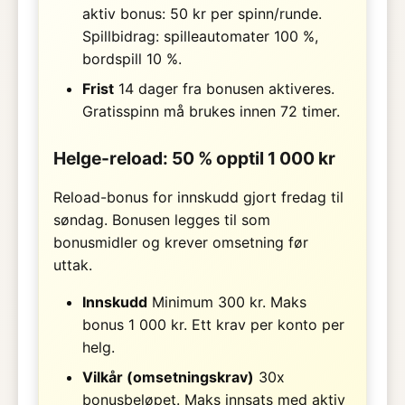
aktiv bonus: 50 kr per spinn/runde.
Spillbidrag: spilleautomater 100 %,
bordspill 10 %.
Frist
14 dager fra bonusen aktiveres.
Gratisspinn må brukes innen 72 timer.
Helge-reload: 50 % opptil 1 000 kr
Reload-bonus for innskudd gjort fredag til
søndag. Bonusen legges til som
bonusmidler og krever omsetning før
uttak.
Innskudd
Minimum 300 kr. Maks
bonus 1 000 kr. Ett krav per konto per
helg.
Vilkår (omsetningskrav)
30x
bonusbeløpet. Maks innsats med aktiv