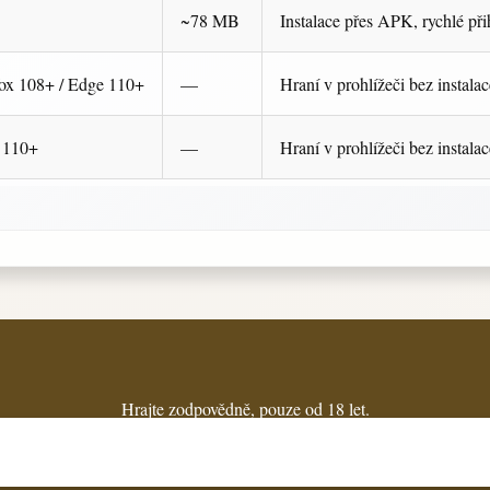
~78 MB
Instalace přes APK, rychlé přih
fox 108+ / Edge 110+
—
Hraní v prohlížeči bez instalac
e 110+
—
Hraní v prohlížeči bez instalac
Hrajte zodpovědně, pouze od 18 let.
© 2016 -
2026
Cashwin.