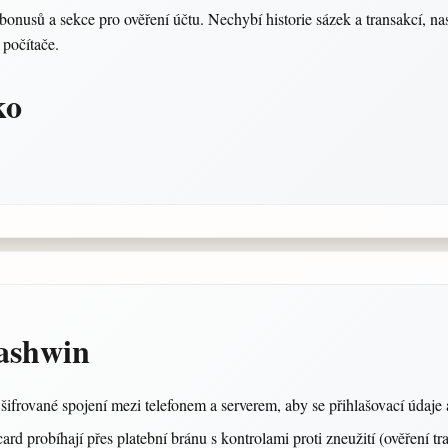
onusů a sekce pro ověření účtu. Nechybí historie sázek a transakcí, nas
 počítače.
ko
cashwin
šifrované spojení mezi telefonem a serverem, aby se přihlašovací údaje
ard probíhají přes platební bránu s kontrolami proti zneužití (ověření t