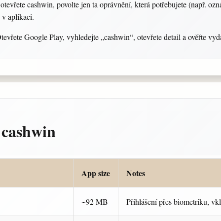
 otevřete cashwin, povolte jen ta oprávnění, která potřebujete (např. oz
 v aplikaci.
tevřete Google Play, vyhledejte „cashwin“, otevřete detail a ověřte vyd
 cashwin
App size
Notes
~92 MB
Přihlášení přes biometriku, vk