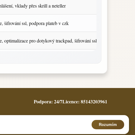
lášení, vklady přes skrill a neteller
e, šifrování ssl, podpora plateb v czk
e, optimalizace pro dotykový trackpad, šifrování ssl
Podpora: 24/7
Licence: 85143203961
Rozumím