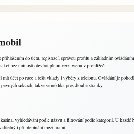
mobil
 přihlášením do účtu, registrací, správou profilu a základním ovládáním 
ansakcí bez nutnosti otevírat plnou verzi webu v prohlížeči.
jí mít účet po ruce a řešit vklady i výběry z telefonu. Ovládání je poho
a pevných sekcích, takže se nekliká přes dlouhé stránky.
 kasina, vyhledávání podle názvu a filtrování podle kategorií. U každé 
viditelný i při přepínání mezi hrami.