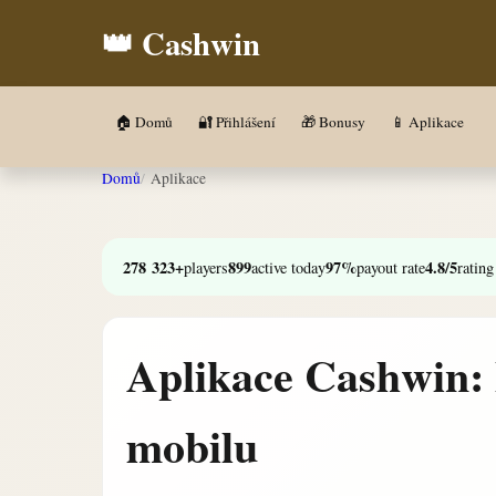
👑 Cashwin
🏠 Domů
🔐 Přihlášení
🎁 Bonusy
📱 Aplikace
Domů
Aplikace
278 323+
899
97%
4.8/5
players
active today
payout rate
rating
Aplikace Cashwin: 
mobilu