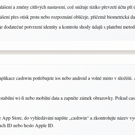
lášení a změny citlivých nastavení, což snižuje riziko převzetí účtu při 
ášení přes otisk prstu nebo rozpoznání obličeje, přičemž biometrická dat
e dodatečné potvrzení identity a kontrolu shody údajů s platební meto
aplikace cashwin potřebujete ios nebo android a volné místo v úložišti.
 stabilní wi‑fi nebo mobilní data a zapněte zámek obrazovky. Pokud cash
 App Store, do vyhledávání napište „cashwin“ a zkontrolujte název vyd
Touch ID nebo heslo Apple ID.