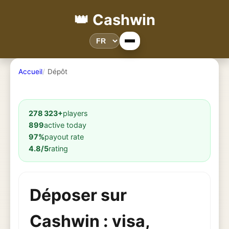
👑 Cashwin
Accueil
Dépôt
278 323+
players
899
active today
97%
payout rate
4.8/5
rating
Déposer sur
Cashwin : visa,