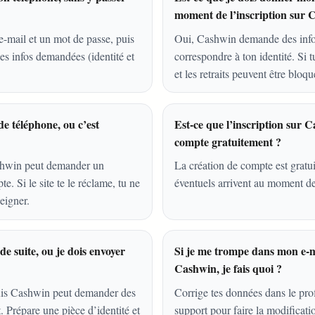
moment de l’inscription sur 
e-mail et un mot de passe, puis
Oui, Cashwin demande des infor
les infos demandées (identité et
correspondre à ton identité. Si tu
et les retraits peuvent être bloqu
e téléphone, ou c’est
Est-ce que l’inscription sur 
compte gratuitement ?
Cashwin peut demander un
La création de compte est gratui
e. Si le site te le réclame, tu ne
éventuels arrivent au moment de
eigner.
e suite, ou je dois envoyer
Si je me trompe dans mon e-m
Cashwin, je fais quoi ?
puis Cashwin peut demander des
Corrige tes données dans le profi
it. Prépare une pièce d’identité et
support pour faire la modificati