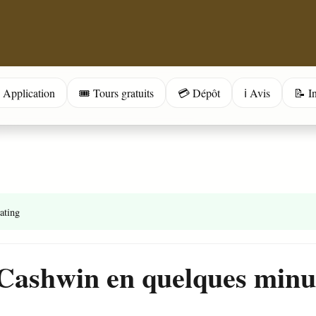
 Application
🎟️ Tours gratuits
💳 Dépôt
ℹ️ Avis
📝 I
rating
Cashwin en quelques minut