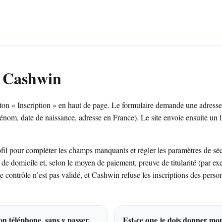
 Cashwin
on « Inscription » en haut de page. Le formulaire demande une adress
énom, date de naissance, adresse en France). Le site envoie ensuite un l
il pour compléter les champs manquants et régler les paramètres de sécur
f de domicile et, selon le moyen de paiement, preuve de titularité (par ex
 le contrôle n’est pas validé, et Cashwin refuse les inscriptions des pers
n téléphone, sans y passer
Est-ce que je dois donner mo