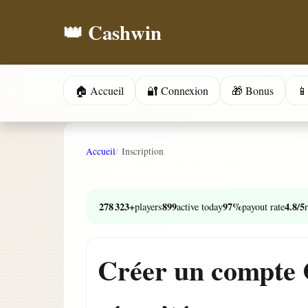
👑 Cashwin
🏠 Accueil
🔐 Connexion
🎁 Bonus
📱
Accueil
Inscription
278 323+
899
97%
4.8/5
players
active today
payout rate
Créer un compte 