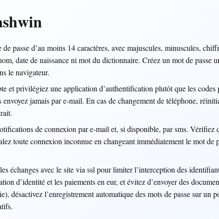
ashwin
 de passe d’au moins 14 caractères, avec majuscules, minuscules, chiff
 nom, date de naissance ni mot du dictionnaire. Créez un mot de passe 
ns le navigateur.
e et privilégiez une application d’authentification plutôt que les code
les envoyez jamais par e-mail. En cas de changement de téléphone, réinitia
rait.
tifications de connexion par e-mail et, si disponible, par sms. Vérifiez qu
ignalez toute connexion inconnue en changeant immédiatement le mot de pa
es échanges avec le site via ssl pour limiter l’interception des identifia
ication d’identité et les paiements en eur, et évitez d’envoyer des docum
rie), désactivez l’enregistrement automatique des mots de passe sur un po
tifs.