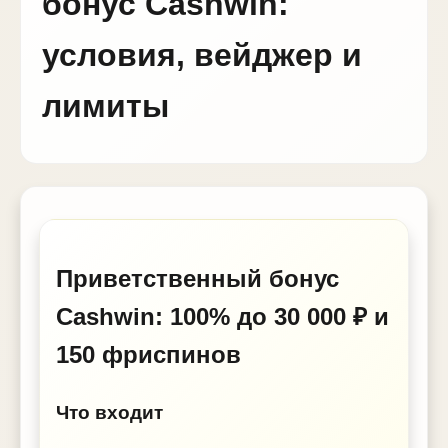
бонус Cashwin:
условия, вейджер и
лимиты
Приветственный бонус
Cashwin: 100% до 30 000 ₽ и
150 фриспинов
Что входит