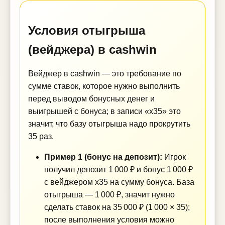
Условия отыгрыша
(вейджера) в cashwin
Вейджер в cashwin — это требование по
сумме ставок, которое нужно выполнить
перед выводом бонусных денег и
выигрышей с бонуса; в записи «х35» это
значит, что базу отыгрыша надо прокрутить
35 раз.
Пример 1 (бонус на депозит):
Игрок
получил депозит 1 000 ₽ и бонус 1 000 ₽
с вейджером х35 на сумму бонуса. База
отыгрыша — 1 000 ₽, значит нужно
сделать ставок на 35 000 ₽ (1 000 × 35);
после выполнения условия можно