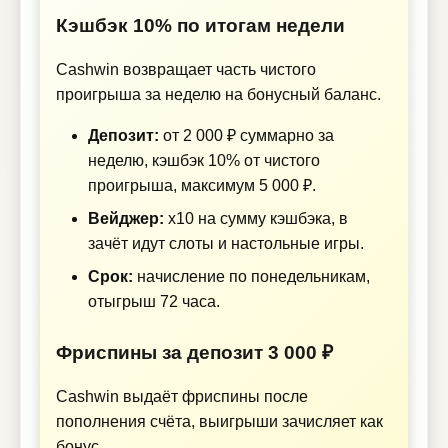
Кэшбэк 10% по итогам недели
Cashwin возвращает часть чистого
проигрыша за неделю на бонусный баланс.
Депозит:
от 2 000 ₽ суммарно за
неделю, кэшбэк 10% от чистого
проигрыша, максимум 5 000 ₽.
Вейджер:
x10 на сумму кэшбэка, в
зачёт идут слоты и настольные игры.
Срок:
начисление по понедельникам,
отыгрыш 72 часа.
Фриспины за депозит 3 000 ₽
Cashwin выдаёт фриспины после
пополнения счёта, выигрыши зачисляет как
бонус.