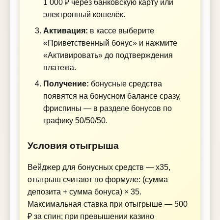
1 000 ₽ через банковскую карту или
электронный кошелёк.
Активация:
в кассе выберите
«Приветственный бонус» и нажмите
«Активировать» до подтверждения
платежа.
Получение:
бонусные средства
появятся на бонусном балансе сразу,
фриспины — в разделе бонусов по
графику 50/50/50.
Условия отыгрыша
Вейджер для бонусных средств — x35,
отыгрыш считают по формуле: (сумма
депозита + сумма бонуса) × 35.
Максимальная ставка при отыгрыше — 500
₽ за спин; при превышении казино