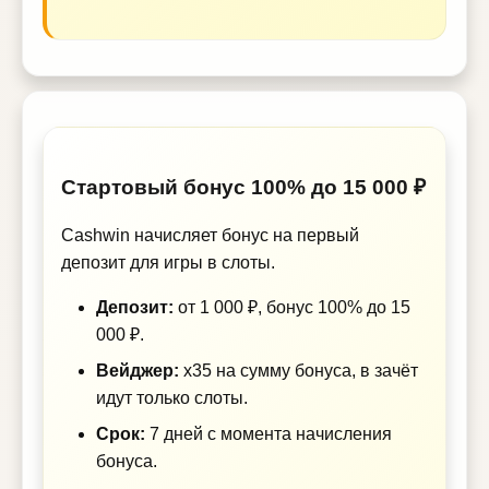
Стартовый бонус 100% до 15 000 ₽
Cashwin начисляет бонус на первый
депозит для игры в слоты.
Депозит:
от 1 000 ₽, бонус 100% до 15
000 ₽.
Вейджер:
x35 на сумму бонуса, в зачёт
идут только слоты.
Срок:
7 дней с момента начисления
бонуса.