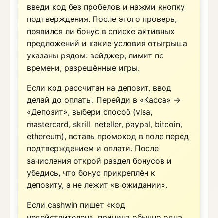
введи код без пробелов и нажми кнопку
подтверждения. После этого проверь,
появился ли бонус в списке активных
предложений и какие условия отыгрыша
указаны рядом: вейджер, лимит по
времени, разрешённые игры.
Если код рассчитан на депозит, ввод
делай до оплаты. Перейди в «Касса» →
«Депозит», выбери способ (visa,
mastercard, skrill, neteller, paypal, bitcoin,
ethereum), вставь промокод в поле перед
подтверждением и оплати. После
зачисления открой раздел бонусов и
убедись, что бонус прикреплён к
депозиту, а не лежит «в ожидании».
Если cashwin пишет «код
недействителен», причина обычно одна