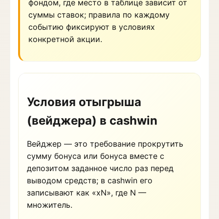
фондом, где место в таблице зависит от
суммы ставок; правила по каждому
событию фиксируют в условиях
конкретной акции.
Условия отыгрыша
(вейджера) в cashwin
Вейджер — это требование прокрутить
сумму бонуса или бонуса вместе с
депозитом заданное число раз перед
выводом средств; в cashwin его
записывают как «хN», где N —
множитель.