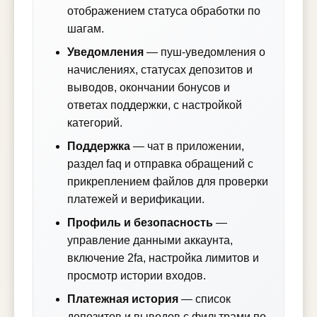
отображением статуса обработки по
шагам.
Уведомления
— пуш-уведомления о
начислениях, статусах депозитов и
выводов, окончании бонусов и
ответах поддержки, с настройкой
категорий.
Поддержка
— чат в приложении,
раздел faq и отправка обращений с
прикреплением файлов для проверки
платежей и верификации.
Профиль и безопасность
—
управление данными аккаунта,
включение 2fa, настройка лимитов и
просмотр истории входов.
Платежная история
— список
депозитов и выводов с фильтрами по