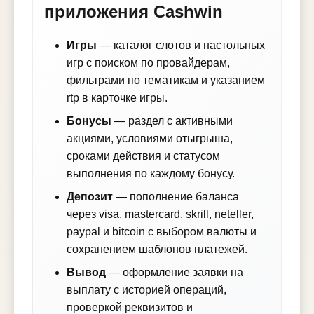
приложения Cashwin
Игры
— каталог слотов и настольных
игр с поиском по провайдерам,
фильтрами по тематикам и указанием
rtp в карточке игры.
Бонусы
— раздел с активными
акциями, условиями отыгрыша,
сроками действия и статусом
выполнения по каждому бонусу.
Депозит
— пополнение баланса
через visa, mastercard, skrill, neteller,
paypal и bitcoin с выбором валюты и
сохранением шаблонов платежей.
Вывод
— оформление заявки на
выплату с историей операций,
проверкой реквизитов и