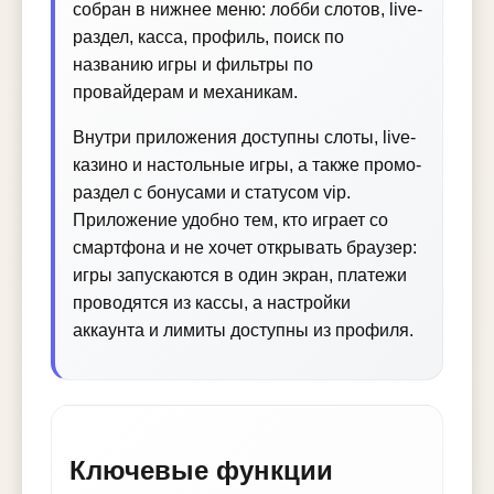
собран в нижнее меню: лобби слотов, live-
раздел, касса, профиль, поиск по
названию игры и фильтры по
провайдерам и механикам.
Внутри приложения доступны слоты, live-
казино и настольные игры, а также промо-
раздел с бонусами и статусом vip.
Приложение удобно тем, кто играет со
смартфона и не хочет открывать браузер:
игры запускаются в один экран, платежи
проводятся из кассы, а настройки
аккаунта и лимиты доступны из профиля.
Ключевые функции